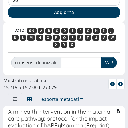
Vai a:
0-9
A
B
C
D
E
F
G
H
I
J
K
L
M
N
O
P
Q
R
S
T
U
V
W
X
Y
Z
o inserisci le iniziali:
Mostrati risultati da
15.719 a 15.738 di 27.679
esporta metadati
A m-health intervention in the maternal
care pathway: protocol for the impact
evaluation of hAPPyMamma (Preprint)