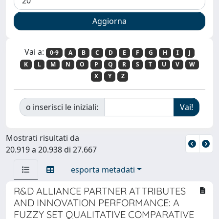
Vai a:
0-9
A
B
C
D
E
F
G
H
I
J
K
L
M
N
O
P
Q
R
S
T
U
V
W
X
Y
Z
o inserisci le iniziali:
Mostrati risultati da
20.919 a 20.938 di 27.667
esporta metadati
R&D ALLIANCE PARTNER ATTRIBUTES
AND INNOVATION PERFORMANCE: A
FUZZY SET QUALITATIVE COMPARATIVE