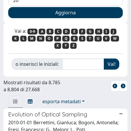
Vai a:
0-9
A
B
C
D
E
F
G
H
I
J
K
L
M
N
O
P
Q
R
S
T
U
V
W
X
Y
Z
o inserisci le iniziali:
Mostrati risultati da 8.785
a 8.804 di 27.668
esporta metadati
Evolution of Optical Sampling
2010-01-01 Berrettini, Gianluca; Bogoni, Antonella;
Fresi, Francesco; G., Meloni; L., Poti