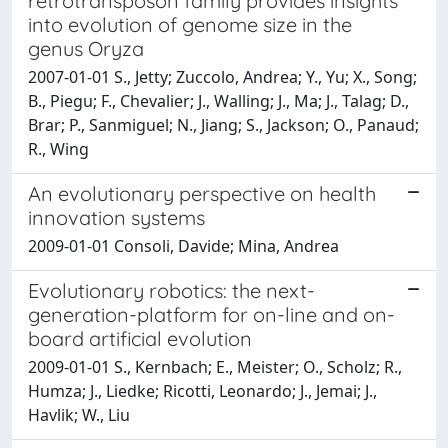
retrotransposon family provides insights
into evolution of genome size in the
genus Oryza
2007-01-01 S., Jetty; Zuccolo, Andrea; Y., Yu; X., Song;
B., Piegu; F., Chevalier; J., Walling; J., Ma; J., Talag; D.,
Brar; P., Sanmiguel; N., Jiang; S., Jackson; O., Panaud;
R., Wing
An evolutionary perspective on health
innovation systems
2009-01-01 Consoli, Davide; Mina, Andrea
Evolutionary robotics: the next-
generation-platform for on-line and on-
board artificial evolution
2009-01-01 S., Kernbach; E., Meister; O., Scholz; R.,
Humza; J., Liedke; Ricotti, Leonardo; J., Jemai; J.,
Havlik; W., Liu