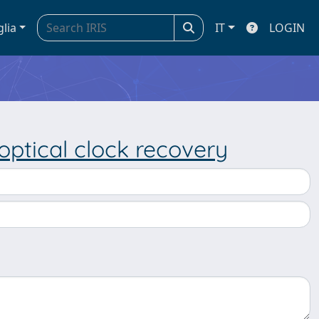
glia
IT
LOGIN
optical clock recovery