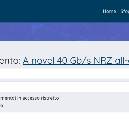
Home
Sfo
mento:
A novel 40 Gb/s NRZ all-
cumento) in accesso ristretto
to