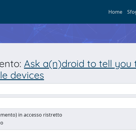
Home
Sfo
mento:
Ask a(n)droid to tell you 
le devices
cumento) in accesso ristretto
to