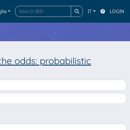
glia
IT
LOGIN
the odds: probabilistic