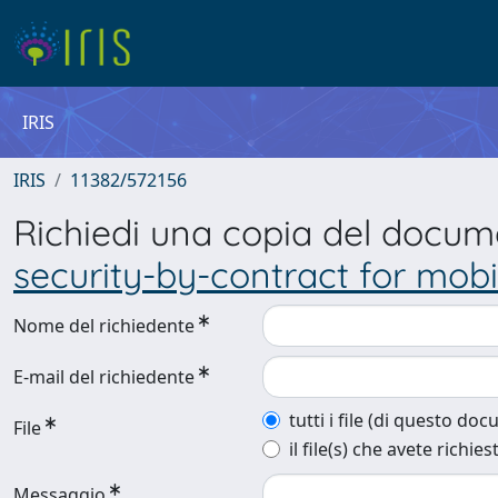
IRIS
IRIS
11382/572156
Richiedi una copia del docu
security-by-contract for mobi
Nome del richiedente
E-mail del richiedente
tutti i file (di questo do
File
il file(s) che avete richies
Messaggio