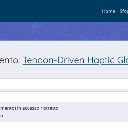
Home
Sfo
mento:
Tendon-Driven Haptic Gl
cumento) in accesso ristretto
to