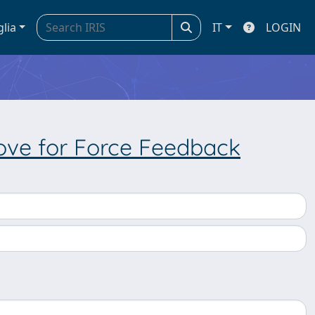
glia
IT
LOGIN
ove for Force Feedback