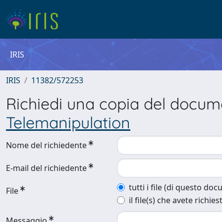
IRIS
IRIS
11382/572253
Richiedi una copia del docu
Telemanipulation
Nome del richiedente
E-mail del richiedente
tutti i file (di questo do
File
il file(s) che avete richies
Messaggio