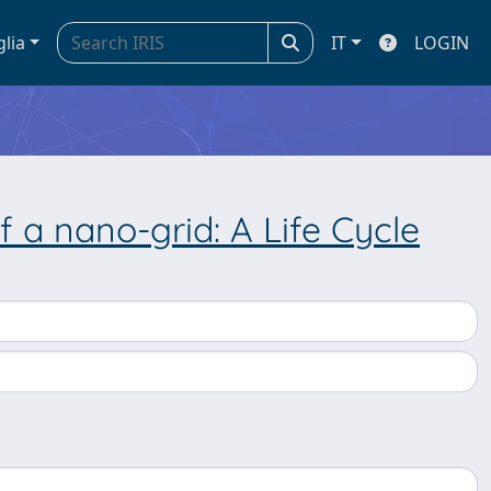
glia
IT
LOGIN
 a nano-grid: A Life Cycle