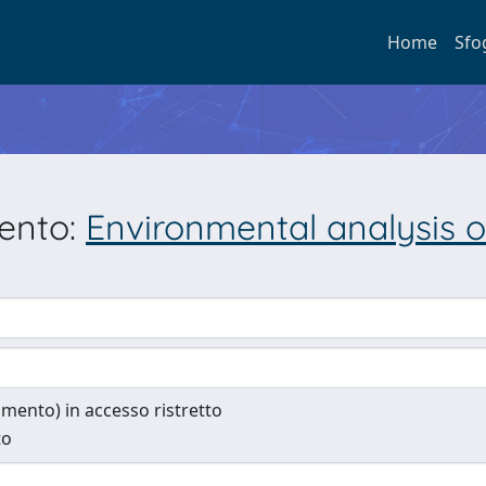
Home
Sfo
mento:
Environmental analysis of
cumento) in accesso ristretto
to