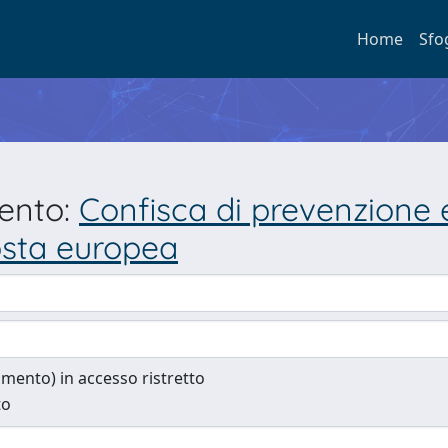
Home
Sfo
mento:
Confisca di prevenzione e
osta europea
cumento) in accesso ristretto
to