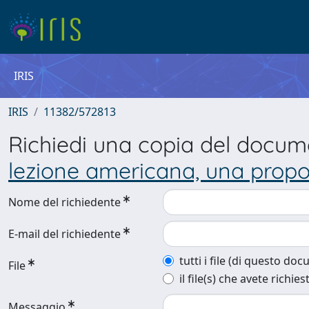
IRIS
IRIS
11382/572813
Richiedi una copia del docu
lezione americana, una prop
Nome del richiedente
E-mail del richiedente
tutti i file (di questo do
File
il file(s) che avete richies
Messaggio