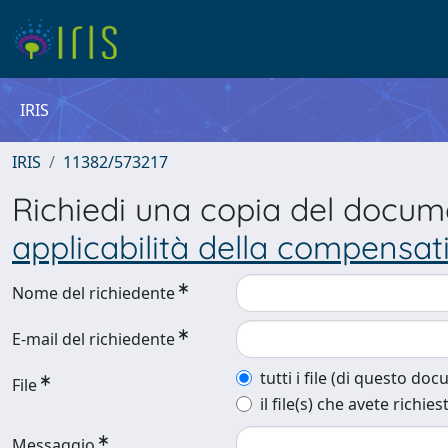
IRIS
IRIS
11382/573217
Richiedi una copia del docu
applicabilità della compensat
Nome del richiedente
E-mail del richiedente
tutti i file (di questo do
File
il file(s) che avete richies
Messaggio