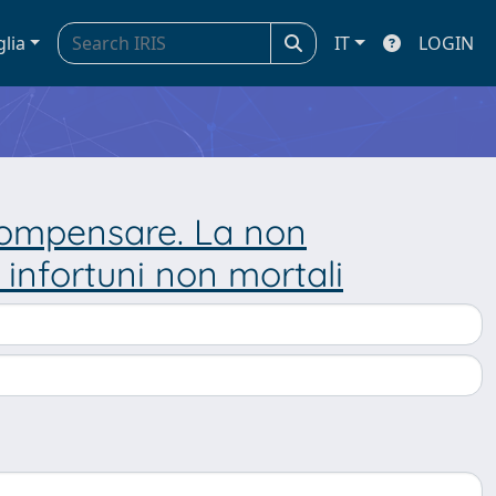
glia
IT
LOGIN
 compensare. La non
 infortuni non mortali