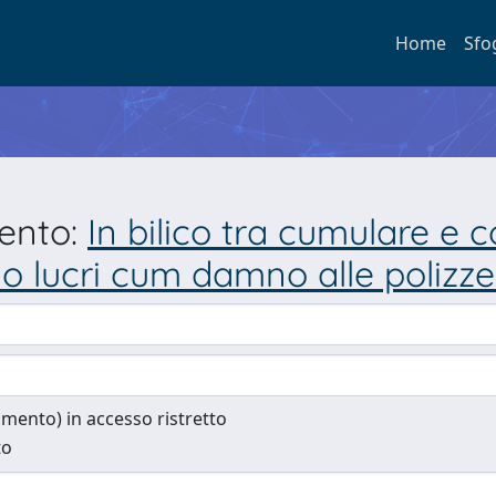
Home
Sfo
mento:
In bilico tra cumulare e
io lucri cum damno alle polizze
cumento) in accesso ristretto
to