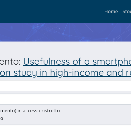
Home
Sfo
mento:
Usefulness of a smartpho
tion study in high-income and 
cumento) in accesso ristretto
to