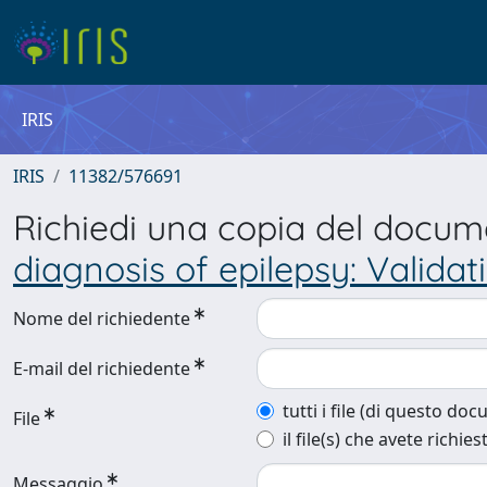
IRIS
IRIS
11382/576691
Richiedi una copia del docu
diagnosis of epilepsy: Valida
Nome del richiedente
E-mail del richiedente
tutti i file (di questo do
File
il file(s) che avete richies
Messaggio