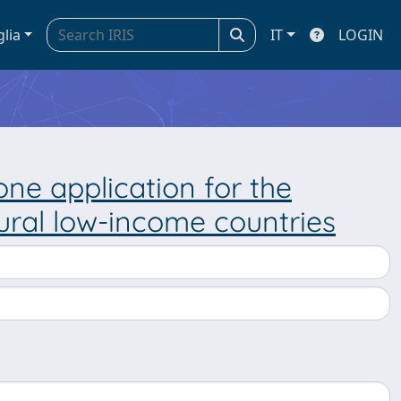
glia
IT
LOGIN
ne application for the
rural low-income countries