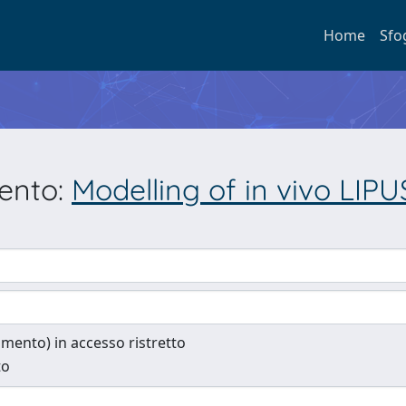
Home
Sfo
mento:
Modelling of in vivo LIPU
cumento) in accesso ristretto
to