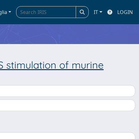
glia
IT
LOGIN
S stimulation of murine