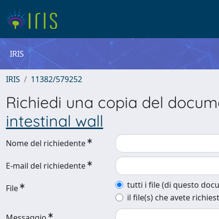
IRIS
IRIS
11382/579252
Richiedi una copia del docu
intestinal wall
Nome del richiedente
E-mail del richiedente
tutti i file (di questo do
File
il file(s) che avete richies
Messaggio