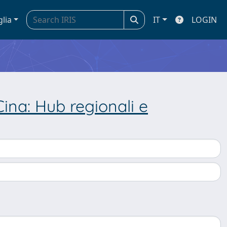
glia
IT
LOGIN
 Cina: Hub regionali e