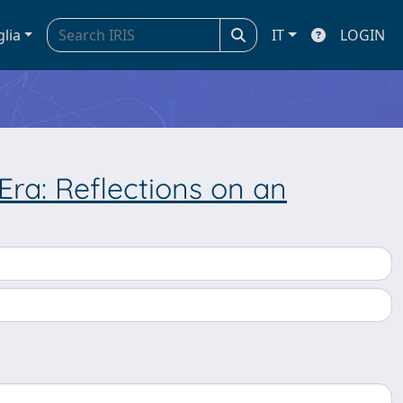
glia
IT
LOGIN
Era: Reflections on an