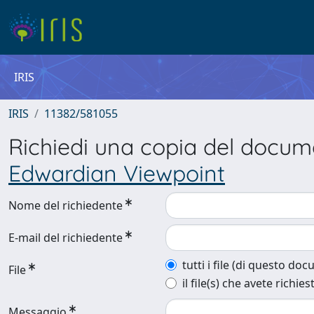
IRIS
IRIS
11382/581055
Richiedi una copia del docu
Edwardian Viewpoint
Nome del richiedente
E-mail del richiedente
tutti i file (di questo do
File
il file(s) che avete richies
Messaggio