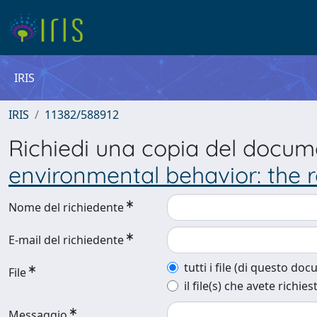
IRIS
IRIS
11382/588912
Richiedi una copia del docu
environmental behavior: the 
Nome del richiedente
E-mail del richiedente
tutti i file (di questo do
File
il file(s) che avete richies
Messaggio