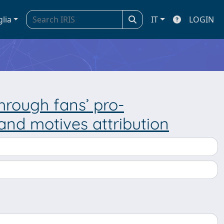
glia
IT
LOGIN
hrough fans’ pro-
and motives attribution