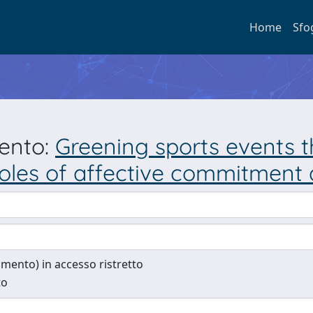
Home
Sfo
mento:
Greening sports events t
roles of affective commitment 
cumento) in accesso ristretto
to