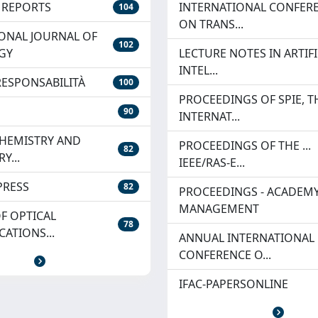
C REPORTS
INTERNATIONAL CONFER
104
ON TRANS...
ONAL JOURNAL OF
102
GY
LECTURE NOTES IN ARTIFI
INTEL...
ESPONSABILITÀ
100
PROCEEDINGS OF SPIE, T
90
INTERNAT...
CHEMISTRY AND
PROCEEDINGS OF THE ...
82
Y...
IEEE/RAS-E...
PRESS
82
PROCEEDINGS - ACADEMY
MANAGEMENT
F OPTICAL
78
ATIONS...
ANNUAL INTERNATIONAL
CONFERENCE O...
IFAC-PAPERSONLINE