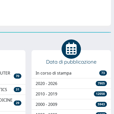
Data di pubblicazione
PUTER
In corso di stampa
73
70
2020 - 2026
7905
ICS
31
2010 - 2019
12058
DICINE
29
2000 - 2009
5943