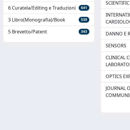
SCIENTIFI
6 Curatela/Editing e Traduzioni
641
INTERNATI
3 Libro(Monografia)/Book
539
CARDIOLO
5 Brevetto/Patent
343
DANNO E R
SENSORS
CLINICAL 
LABORATOR
OPTICS EX
JOURNAL O
COMMUNIC