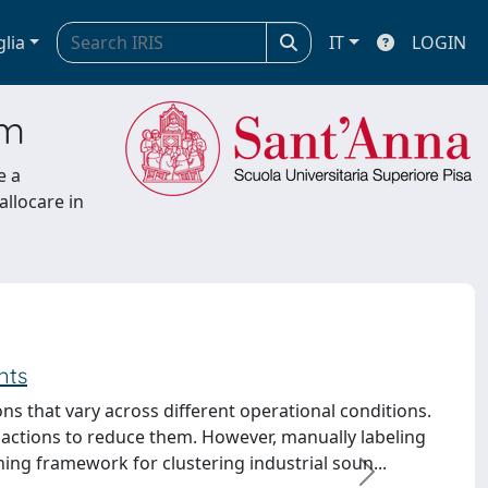
glia
IT
LOGIN
em
e a
allocare in
nts
ns that vary across different operational conditions.
y actions to reduce them. However, manually labeling
ning framework for clustering industrial soun...
successivo