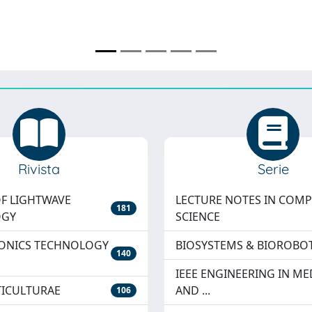
Rivista
Serie
F LIGHTWAVE
LECTURE NOTES IN COM
181
OGY
SCIENCE
TONICS TECHNOLOGY
BIOSYSTEMS & BIOROBOT
140
IEEE ENGINEERING IN ME
TICULTURAE
AND ...
106