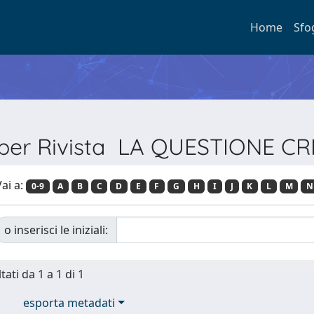
Home
Sfo
 per Rivista LA QUESTIONE C
ai a:
0-9
A
B
C
D
E
F
G
H
I
J
K
L
M
N
o inserisci le iniziali:
tati da 1 a 1 di 1
esporta metadati