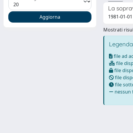
La soprav
1981-01-01 
Mostrati risul
Legenda
file ad 
file dis
file disp
file disp
file sot
nessun f