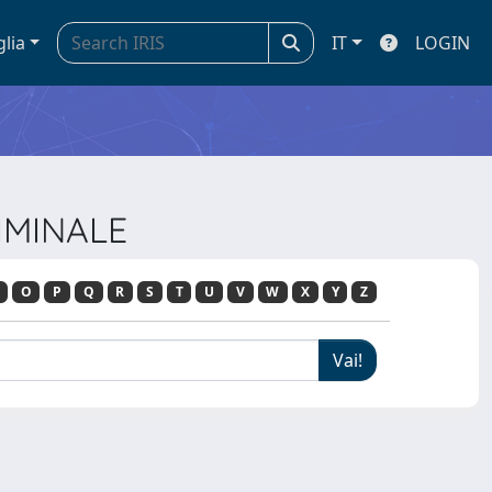
glia
IT
LOGIN
RIMINALE
O
P
Q
R
S
T
U
V
W
X
Y
Z