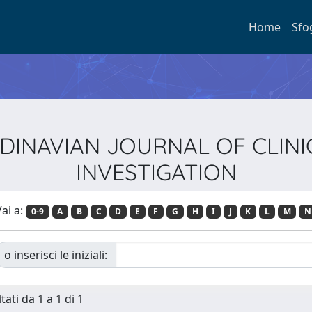
Home
Sfo
CANDINAVIAN JOURNAL OF CLI
INVESTIGATION
ai a:
0-9
A
B
C
D
E
F
G
H
I
J
K
L
M
N
o inserisci le iniziali:
tati da 1 a 1 di 1