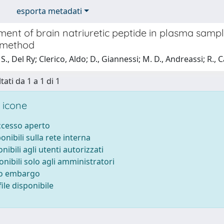
esporta metadati
ent of brain natriuretic peptide in plasma sampl
 method
., Del Ry; Clerico, Aldo; D., Giannessi; M. D., Andreassi; R., Cap
tati da 1 a 1 di 1
 icone
accesso aperto
ponibili sulla rete interna
onibili agli utenti autorizzati
onibili solo agli amministratori
to embargo
ile disponibile