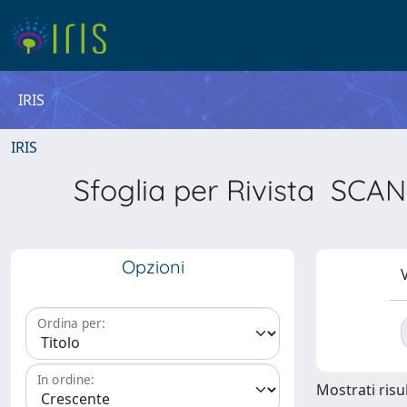
IRIS
IRIS
Sfoglia per Rivista S
Opzioni
V
Ordina per:
In ordine:
Mostrati risul