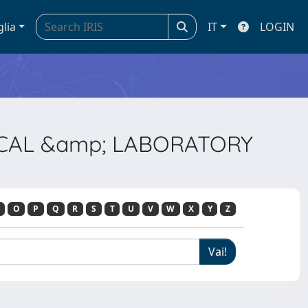
glia
IT
LOGIN
NICAL &amp; LABORATORY
O
P
Q
R
S
T
U
V
W
X
Y
Z