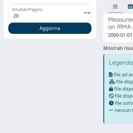
Risultati/Pagina
Measurem
an IRMA
2000-01-01 S
Mostrati risul
Legenda
file ad 
file dis
file disp
file disp
file sot
nessun f