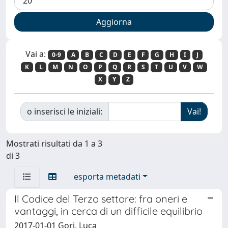
Vai a:
0-9
A
B
C
D
E
F
G
H
I
J
K
L
M
N
O
P
Q
R
S
T
U
V
W
X
Y
Z
o inserisci le iniziali:
Mostrati risultati da 1 a 3
di 3
esporta metadati
Il Codice del Terzo settore: fra oneri e
vantaggi, in cerca di un difficile equilibrio
2017-01-01 Gori, Luca