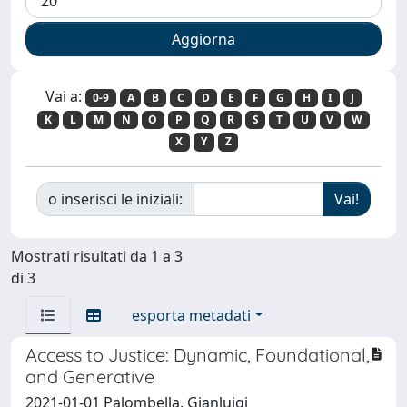
Vai a:
0-9
A
B
C
D
E
F
G
H
I
J
K
L
M
N
O
P
Q
R
S
T
U
V
W
X
Y
Z
o inserisci le iniziali:
Mostrati risultati da 1 a 3
di 3
esporta metadati
Access to Justice: Dynamic, Foundational,
and Generative
2021-01-01 Palombella, Gianluigi