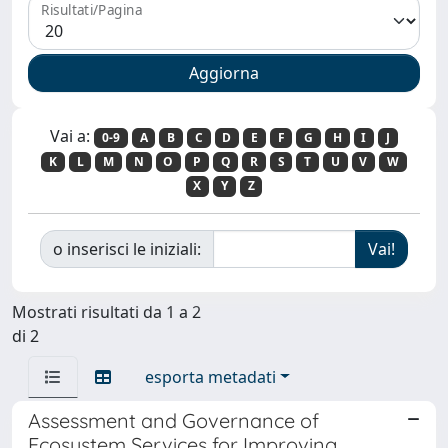
Risultati/Pagina
Vai a:
0-9
A
B
C
D
E
F
G
H
I
J
K
L
M
N
O
P
Q
R
S
T
U
V
W
X
Y
Z
o inserisci le iniziali:
Mostrati risultati da 1 a 2
di 2
esporta metadati
Assessment and Governance of
Ecosystem Services for Improving