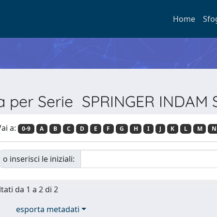
Home
Sfo
ia per Serie SPRINGER INDAM 
ai a:
0-9
A
B
C
D
E
F
G
H
I
J
K
L
M
N
o inserisci le iniziali:
tati da 1 a 2 di 2
esporta metadati