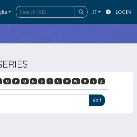
glia
IT
LOGIN
SERIES
O
P
Q
R
S
T
U
V
W
X
Y
Z