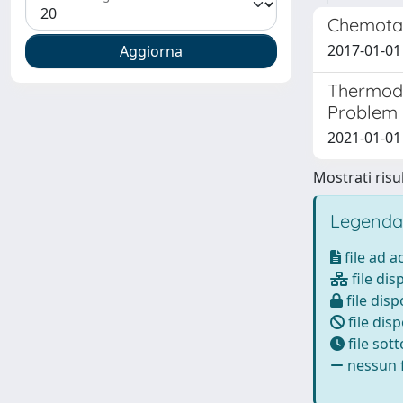
Chemotac
2017-01-01
Thermody
Problem
2021-01-01
Mostrati risul
Legenda
file ad 
file dis
file disp
file disp
file sot
nessun f