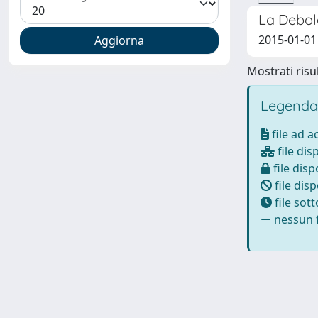
La Debole
2015-01-01
Mostrati risul
Legenda
file ad 
file dis
file disp
file disp
file sot
nessun f