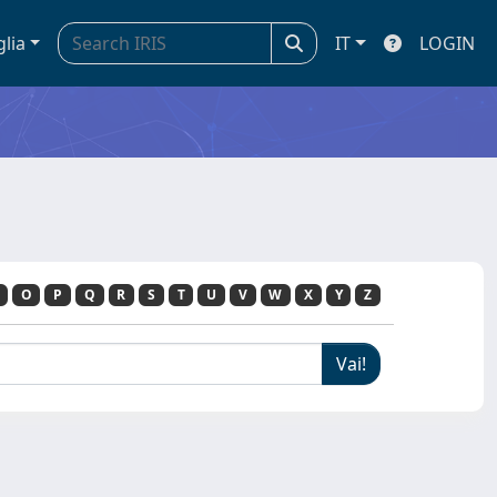
glia
IT
LOGIN
O
P
Q
R
S
T
U
V
W
X
Y
Z