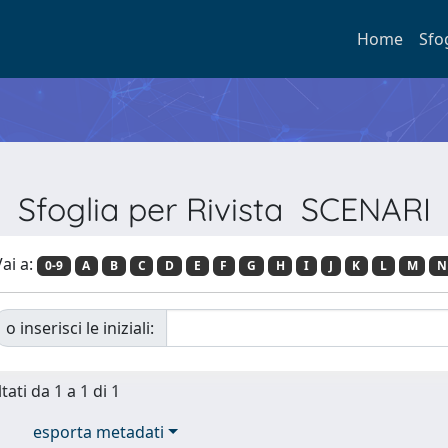
Home
Sfo
Sfoglia per Rivista SCENARI
ai a:
0-9
A
B
C
D
E
F
G
H
I
J
K
L
M
N
o inserisci le iniziali:
tati da 1 a 1 di 1
esporta metadati