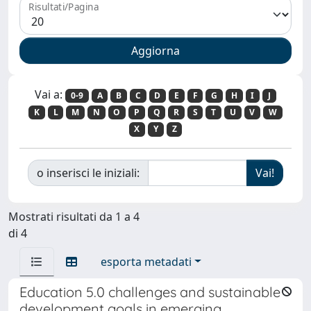
Risultati/Pagina
Vai a:
0-9
A
B
C
D
E
F
G
H
I
J
K
L
M
N
O
P
Q
R
S
T
U
V
W
X
Y
Z
o inserisci le iniziali:
Mostrati risultati da 1 a 4
di 4
esporta metadati
Education 5.0 challenges and sustainable
development goals in emerging