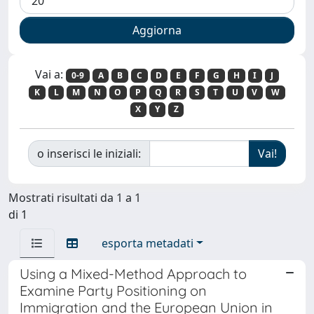
Vai a:
0-9
A
B
C
D
E
F
G
H
I
J
K
L
M
N
O
P
Q
R
S
T
U
V
W
X
Y
Z
o inserisci le iniziali:
Mostrati risultati da 1 a 1
di 1
esporta metadati
Using a Mixed-Method Approach to
Examine Party Positioning on
Immigration and the European Union in