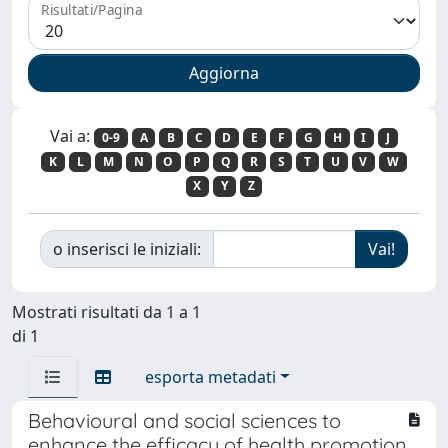
Risultati/Pagina
Vai a:
0-9
A
B
C
D
E
F
G
H
I
J
K
L
M
N
O
P
Q
R
S
T
U
V
W
X
Y
Z
o inserisci le iniziali:
Mostrati risultati da 1 a 1
di 1
esporta metadati
Behavioural and social sciences to
enhance the efficacy of health promotion