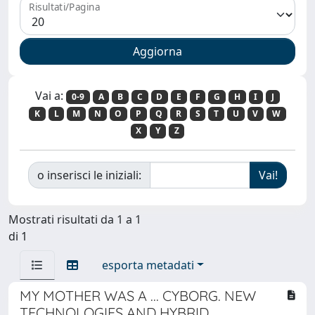
Risultati/Pagina
Vai a:
0-9
A
B
C
D
E
F
G
H
I
J
K
L
M
N
O
P
Q
R
S
T
U
V
W
X
Y
Z
o inserisci le iniziali:
Mostrati risultati da 1 a 1
di 1
esporta metadati
MY MOTHER WAS A ... CYBORG. NEW
TECHNOLOGIES AND HYBRID