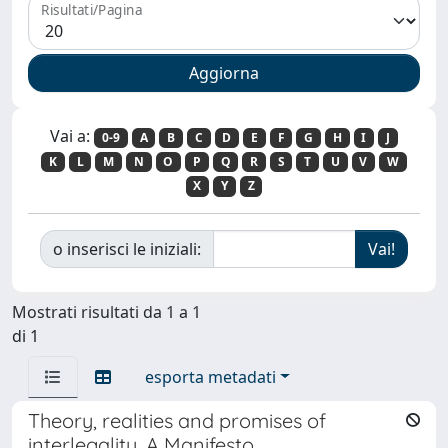
Risultati/Pagina
Vai a:
0-9
A
B
C
D
E
F
G
H
I
J
K
L
M
N
O
P
Q
R
S
T
U
V
W
X
Y
Z
o inserisci le iniziali:
Mostrati risultati da 1 a 1
di 1
esporta metadati
Theory, realities and promises of
interlegality. A Manifesto