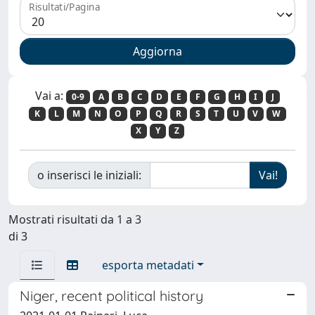
Risultati/Pagina
Vai a:
0-9
A
B
C
D
E
F
G
H
I
J
K
L
M
N
O
P
Q
R
S
T
U
V
W
X
Y
Z
o inserisci le iniziali:
Mostrati risultati da 1 a 3
di 3
esporta metadati
Niger, recent political history