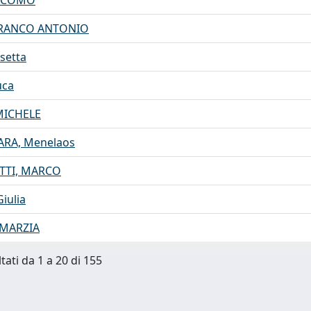
IACOMO
FRANCO ANTONIO
setta
uca
MICHELE
ARA, Menelaos
TTI, MARCO
iulia
 MARZIA
tati da 1 a 20 di 155