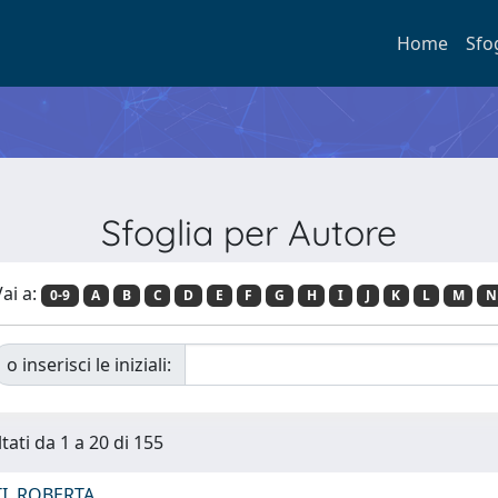
Home
Sfo
Sfoglia per Autore
ai a:
0-9
A
B
C
D
E
F
G
H
I
J
K
L
M
N
o inserisci le iniziali:
tati da 1 a 20 di 155
I, ROBERTA