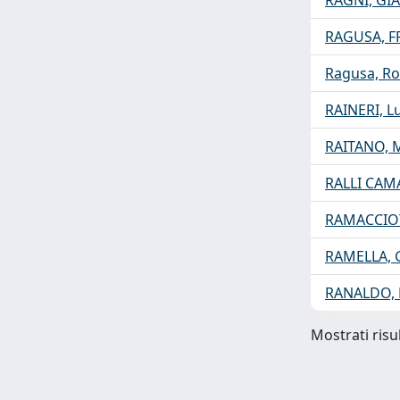
RAGNI, G
RAGUSA, 
Ragusa, Ro
RAINERI, L
RAITANO, 
RALLI CAM
RAMACCIO
RAMELLA, G
RANALDO,
Mostrati risul