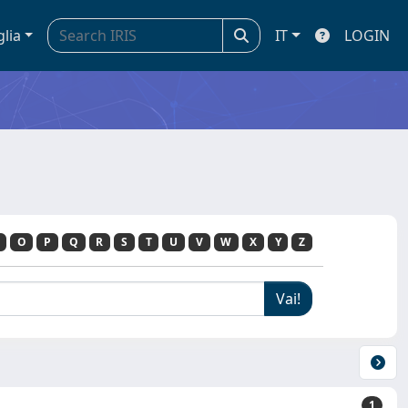
glia
IT
LOGIN
O
P
Q
R
S
T
U
V
W
X
Y
Z
1