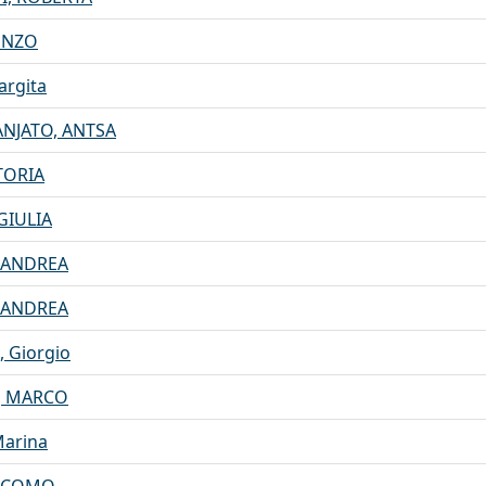
ENZO
argita
NJATO, ANTSA
TORIA
GIULIA
, ANDREA
, ANDREA
 Giorgio
, MARCO
Marina