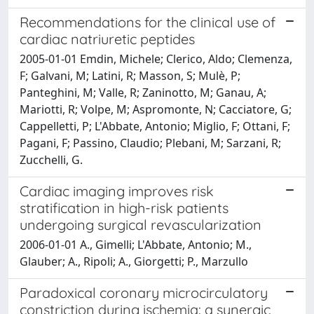
Recommendations for the clinical use of
cardiac natriuretic peptides
2005-01-01 Emdin, Michele; Clerico, Aldo; Clemenza,
F; Galvani, M; Latini, R; Masson, S; Mulè, P;
Panteghini, M; Valle, R; Zaninotto, M; Ganau, A;
Mariotti, R; Volpe, M; Aspromonte, N; Cacciatore, G;
Cappelletti, P; L'Abbate, Antonio; Miglio, F; Ottani, F;
Pagani, F; Passino, Claudio; Plebani, M; Sarzani, R;
Zucchelli, G.
Cardiac imaging improves risk
stratification in high-risk patients
undergoing surgical revascularization
2006-01-01 A., Gimelli; L'Abbate, Antonio; M.,
Glauber; A., Ripoli; A., Giorgetti; P., Marzullo
Paradoxical coronary microcirculatory
constriction during ischemia: a synergic