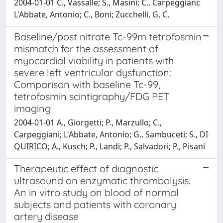
2004-01-01 C., Vassalle; S., Masini; C., Carpeggiani;
L'Abbate, Antonio; C., Boni; Zucchelli, G. C.
Baseline/post nitrate Tc-99m tetrofosmin
mismatch for the assessment of
myocardial viability in patients with
severe left ventricular dysfunction:
Comparison with baseline Tc-99,
tetrofosmin scintigraphy/FDG PET
imaging
2004-01-01 A., Giorgetti; P., Marzullo; C.,
Carpeggiani; L'Abbate, Antonio; G., Sambuceti; S., DI
QUIRICO; A., Kusch; P., Landi; P., Salvadori; P., Pisani
Therapeutic effect of diagnostic
ultrasound on enzymatic thrombolysis.
An in vitro study on blood of normal
subjects and patients with coronary
artery disease