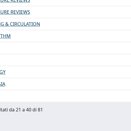
LURE REVIEWS
LURE REVIEWS
G & CIRCULATION
YTHM
GY
IA
tati da 21 a 40 di 81