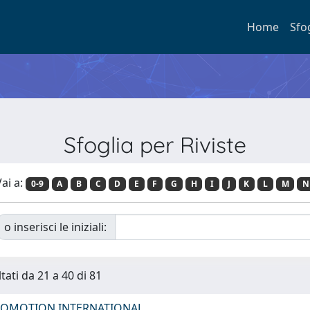
Home
Sfo
Sfoglia per Riviste
ai a:
0-9
A
B
C
D
E
F
G
H
I
J
K
L
M
N
o inserisci le iniziali:
tati da 21 a 40 di 81
ROMOTION INTERNATIONAL