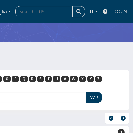
glia
IT
LOGIN
O
P
Q
R
S
T
U
V
W
X
Y
Z
1