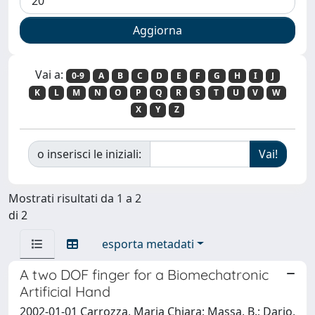
Vai a:
0-9
A
B
C
D
E
F
G
H
I
J
K
L
M
N
O
P
Q
R
S
T
U
V
W
X
Y
Z
o inserisci le iniziali:
Mostrati risultati da 1 a 2
di 2
esporta metadati
A two DOF finger for a Biomechatronic
Artificial Hand
2002-01-01 Carrozza, Maria Chiara; Massa, B.; Dario,