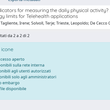
icators for measuring the daily physical activity
y limits for Telehealth applications
Tagliente, Irene; Solvoll, Terje; Trieste, Leopoldo; De Cecco C
tati da 2 a 2 di 2
 icone
accesso aperto
ponibili sulla rete interna
onibili agli utenti autorizzati
onibili solo agli amministratori
to embargo
ile disponibile