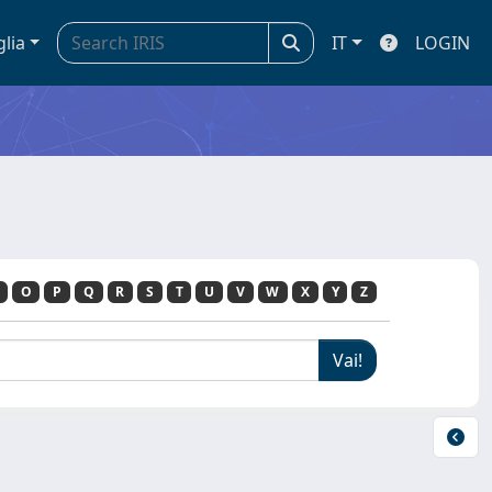
glia
IT
LOGIN
O
P
Q
R
S
T
U
V
W
X
Y
Z