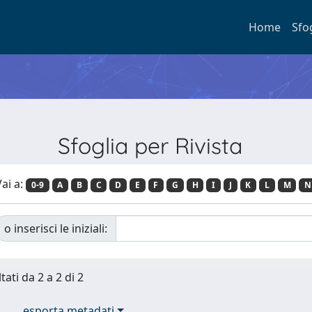
Home
Sfo
Sfoglia per Rivista
ai a:
0-9
A
B
C
D
E
F
G
H
I
J
K
L
M
N
o inserisci le iniziali:
tati da 2 a 2 di 2
esporta metadati