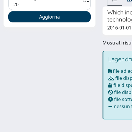
Which ind
technolog
2016-01-01 
Mostrati risul
Legenda
file ad 
file dis
file disp
file disp
file sot
nessun f