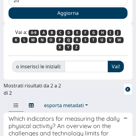
Vai a:
0-9
A
B
C
D
E
F
G
H
I
J
K
L
M
N
O
P
Q
R
S
T
U
V
W
X
Y
Z
o inserisci le iniziali:
Mostrati risultati da 2 a 2
di 2
esporta metadati
Which indicators for measuring the daily
physical activity? An overview on the
challenges and technology limits for