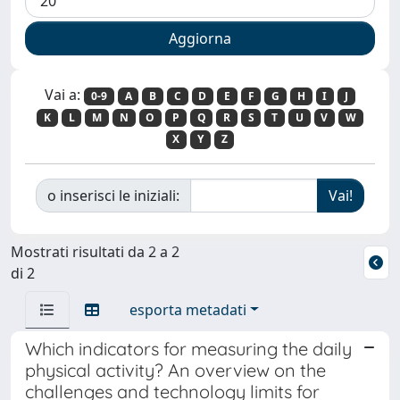
Vai a:
0-9
A
B
C
D
E
F
G
H
I
J
K
L
M
N
O
P
Q
R
S
T
U
V
W
X
Y
Z
o inserisci le iniziali:
Mostrati risultati da 2 a 2
di 2
esporta metadati
Which indicators for measuring the daily
physical activity? An overview on the
challenges and technology limits for