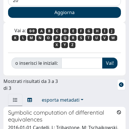
Vai a:
0-9
A
B
C
D
E
F
G
H
I
J
K
L
M
N
O
P
Q
R
S
T
U
V
W
X
Y
Z
o inserisci le iniziali:
Mostrati risultati da 3 a 3
di 3
esporta metadati
Symbolic computation of differential
equivalences
2016-01-01 Cardelli, L; Tribastone, M; Tschaikowski,