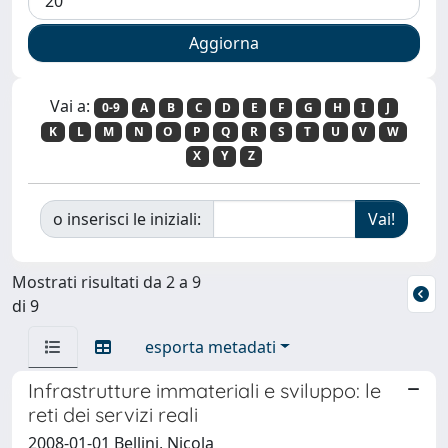
Vai a:
0-9
A
B
C
D
E
F
G
H
I
J
K
L
M
N
O
P
Q
R
S
T
U
V
W
X
Y
Z
o inserisci le iniziali:
Mostrati risultati da 2 a 9
di 9
esporta metadati
Infrastrutture immateriali e sviluppo: le
reti dei servizi reali
2008-01-01 Bellini, Nicola