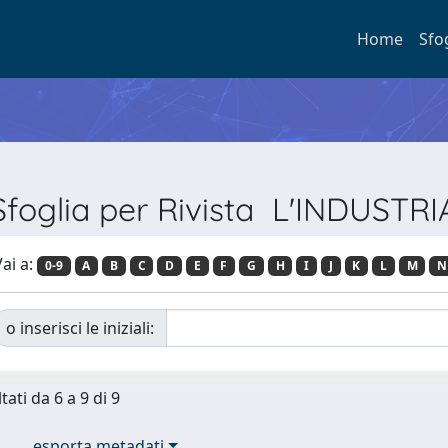
Home
Sfo
Sfoglia per Rivista L'INDUSTRI
ai a:
0-9
A
B
C
D
E
F
G
H
I
J
K
L
M
N
o inserisci le iniziali:
tati da 6 a 9 di 9
esporta metadati