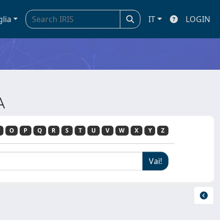
glia
IT
LOGIN
A
O
P
Q
R
S
T
U
V
W
X
Y
Z