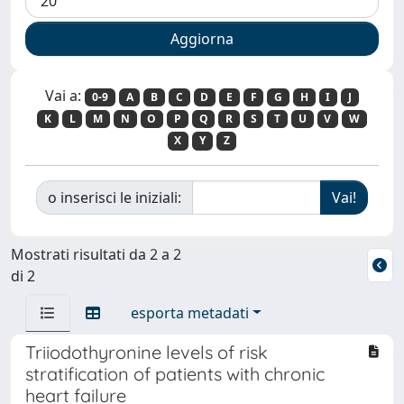
Vai a:
0-9
A
B
C
D
E
F
G
H
I
J
K
L
M
N
O
P
Q
R
S
T
U
V
W
X
Y
Z
o inserisci le iniziali:
Mostrati risultati da 2 a 2
di 2
esporta metadati
Triiodothyronine levels of risk
stratification of patients with chronic
heart failure