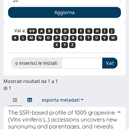
Vai a:
0-9
A
B
C
D
E
F
G
H
I
J
K
L
M
N
O
P
Q
R
S
T
U
V
W
X
Y
Z
o inserisci le iniziali:
Mostrati risultati da 1 a 1
di 1
esporta metadati
The SSR-based profile of 1005 grapevine
(Vitis vinifera L.) accessions uncovers new
synonymy and parentages, and reveals