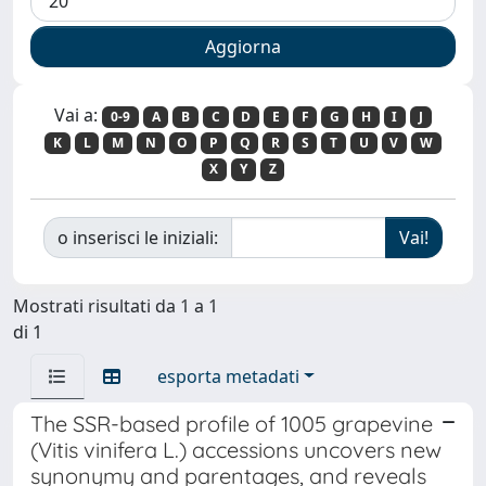
Vai a:
0-9
A
B
C
D
E
F
G
H
I
J
K
L
M
N
O
P
Q
R
S
T
U
V
W
X
Y
Z
o inserisci le iniziali:
Mostrati risultati da 1 a 1
di 1
esporta metadati
The SSR-based profile of 1005 grapevine
(Vitis vinifera L.) accessions uncovers new
synonymy and parentages, and reveals