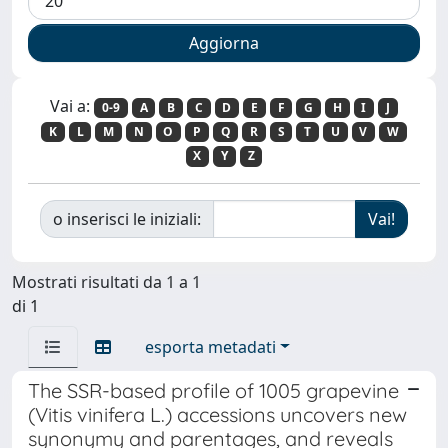
Vai a:
0-9
A
B
C
D
E
F
G
H
I
J
K
L
M
N
O
P
Q
R
S
T
U
V
W
X
Y
Z
o inserisci le iniziali:
Mostrati risultati da 1 a 1
di 1
esporta metadati
The SSR-based profile of 1005 grapevine
(Vitis vinifera L.) accessions uncovers new
synonymy and parentages, and reveals