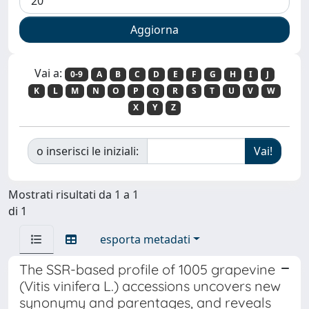
Vai a:
0-9
A
B
C
D
E
F
G
H
I
J
K
L
M
N
O
P
Q
R
S
T
U
V
W
X
Y
Z
o inserisci le iniziali:
Mostrati risultati da 1 a 1
di 1
esporta metadati
The SSR-based profile of 1005 grapevine
(Vitis vinifera L.) accessions uncovers new
synonymy and parentages, and reveals