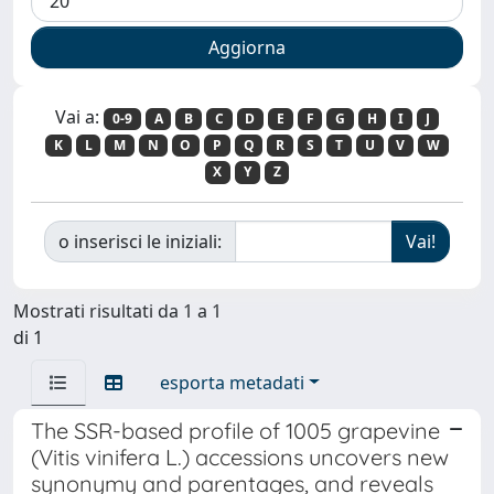
Vai a:
0-9
A
B
C
D
E
F
G
H
I
J
K
L
M
N
O
P
Q
R
S
T
U
V
W
X
Y
Z
o inserisci le iniziali:
Mostrati risultati da 1 a 1
di 1
esporta metadati
The SSR-based profile of 1005 grapevine
(Vitis vinifera L.) accessions uncovers new
synonymy and parentages, and reveals