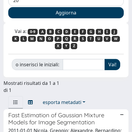
Vai a:
0-9
A
B
C
D
E
F
G
H
I
J
K
L
M
N
O
P
Q
R
S
T
U
V
W
X
Y
Z
o inserisci le iniziali:
Mostrati risultati da 1 a 1
di 1
esporta metadati
Fast Estimation of Gaussian Mixture
Models for Image Segmentation
2011-01-01 Nicola, Greggio; Alexandre, Bernardino;