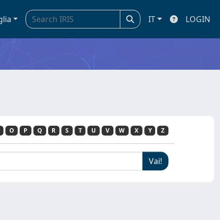
glia
IT
LOGIN
O
P
Q
R
S
T
U
V
W
X
Y
Z