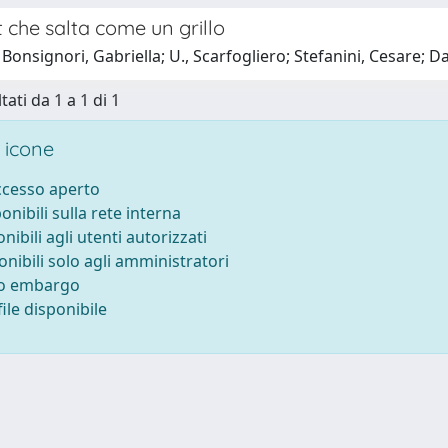
 che salta come un grillo
Bonsignori, Gabriella; U., Scarfogliero; Stefanini, Cesare; D
tati da 1 a 1 di 1
 icone
accesso aperto
ponibili sulla rete interna
onibili agli utenti autorizzati
onibili solo agli amministratori
to embargo
ile disponibile