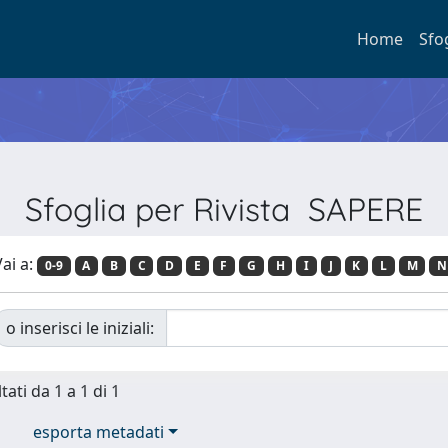
Home
Sfo
Sfoglia per Rivista SAPERE
ai a:
0-9
A
B
C
D
E
F
G
H
I
J
K
L
M
N
o inserisci le iniziali:
tati da 1 a 1 di 1
esporta metadati