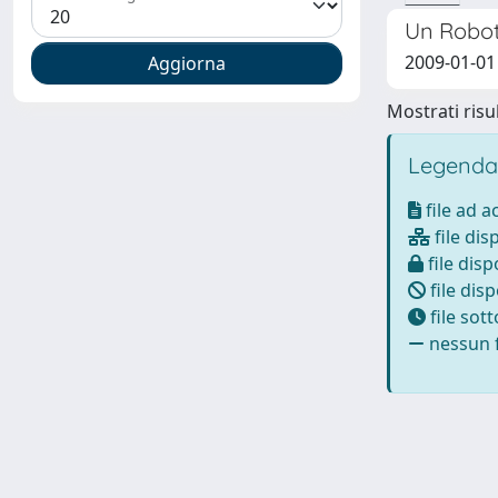
Un Robot
2009-01-01 
Mostrati risul
Legenda
file ad 
file dis
file disp
file disp
file sot
nessun f