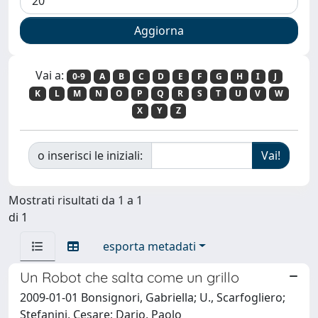
Vai a:
0-9
A
B
C
D
E
F
G
H
I
J
K
L
M
N
O
P
Q
R
S
T
U
V
W
X
Y
Z
o inserisci le iniziali:
Mostrati risultati da 1 a 1
di 1
esporta metadati
Un Robot che salta come un grillo
2009-01-01 Bonsignori, Gabriella; U., Scarfogliero;
Stefanini, Cesare; Dario, Paolo