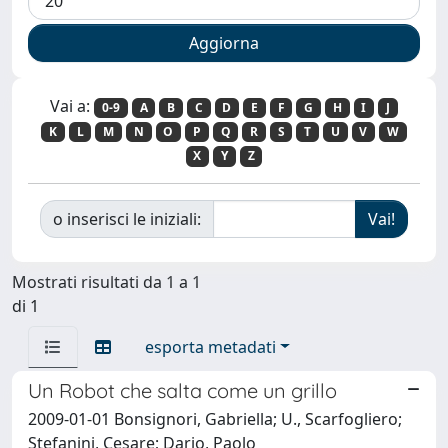
Vai a:
0-9
A
B
C
D
E
F
G
H
I
J
K
L
M
N
O
P
Q
R
S
T
U
V
W
X
Y
Z
o inserisci le iniziali:
Mostrati risultati da 1 a 1
di 1
esporta metadati
Un Robot che salta come un grillo
2009-01-01 Bonsignori, Gabriella; U., Scarfogliero;
Stefanini, Cesare; Dario, Paolo