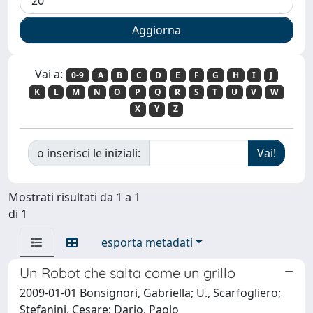
Vai a:
0-9
A
B
C
D
E
F
G
H
I
J
K
L
M
N
O
P
Q
R
S
T
U
V
W
X
Y
Z
o inserisci le iniziali:
Mostrati risultati da 1 a 1
di 1
esporta metadati
Un Robot che salta come un grillo
2009-01-01 Bonsignori, Gabriella; U., Scarfogliero;
Stefanini, Cesare; Dario, Paolo