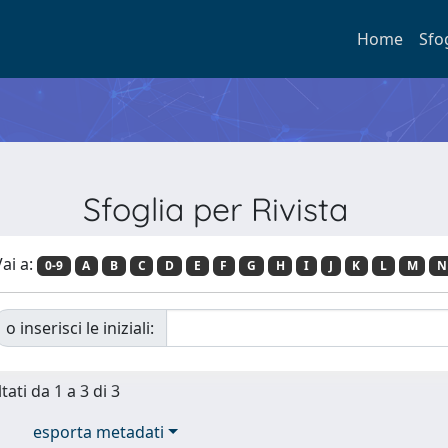
Home
Sfo
Sfoglia per Rivista
ai a:
0-9
A
B
C
D
E
F
G
H
I
J
K
L
M
N
o inserisci le iniziali:
tati da 1 a 3 di 3
esporta metadati