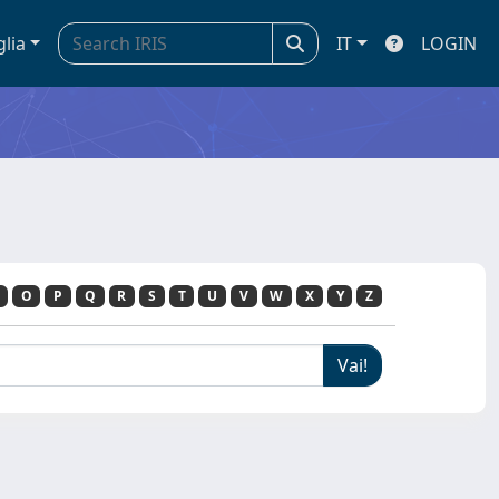
glia
IT
LOGIN
O
P
Q
R
S
T
U
V
W
X
Y
Z